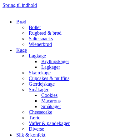
Spring til indhold
Brød
Boller
Rugbrød & brød
Salte snacks
Wienerbrød
Kage
Lagkage
Bryllupskager
Lagkager
Skærekage
Cupcakes & muffins
Gærdejskage
Småkager
Cookies
Macarons
Småkager
Cheesecake
Tærte
Vafler & pandekager
Diverse
Slik & konfekt