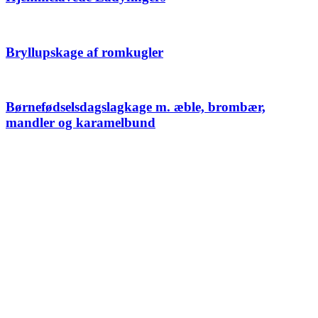
Bryllupskage af romkugler
Børnefødselsdagslagkage m. æble, brombær,
mandler og karamelbund