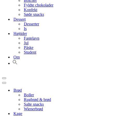
Bolcher
Fyldte chokolader
Konfekt
Søde snacks
Dessert
Desserter
Is
Højtider
Fastelavn
Jul
Påske
Student
Om
Navigation
menu
Navigation
menu
Brød
Boller
Rugbrød & brød
Salte snacks
Wienerbrød
Kage