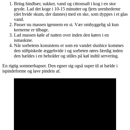
Bring hindbær, sukker, vand og citronsaft i kog i en stor
gryde. Lad det koge i 10-15 minutter og fjern urenhederne
(det hvide skum, der dannes) med en ske, som dyppes i et glas
vand.
Passer nu massen igennem en si. Vær omhyggelig så kun
kernerne er tilbage.
Lad massen køle af natten over inden den køres i en
ismaskine.
Når sorbetens konsistens er som en vandet slushice kommes
den stiftpiskede æggehvide i og sorbeten røres færdig inden
den hældes i en beholder og stilles på køl indtil servering.
En rigtig sommerhapser. Den egner sig også super til at hælde i
ispindeforme og lave pindeis af.