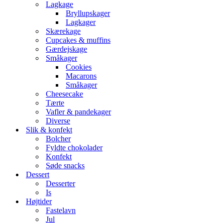
Lagkage
Bryllupskager
Lagkager
Skærekage
Cupcakes & muffins
Gærdejskage
Småkager
Cookies
Macarons
Småkager
Cheesecake
Tærte
Vafler & pandekager
Diverse
Slik & konfekt
Bolcher
Fyldte chokolader
Konfekt
Søde snacks
Dessert
Desserter
Is
Højtider
Fastelavn
Jul