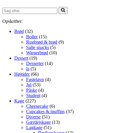
Søg
efter...
Opskrifter:
Brød
(32)
Boller
(15)
Rugbrød & brød
(9)
Salte snacks
(5)
Wienerbrød
(10)
Dessert
(19)
Desserter
(14)
Is
(5)
Højtider
(66)
Fastelavn
(4)
Jul
(53)
Påske
(4)
Student
(4)
Kage
(227)
Cheesecake
(6)
Cupcakes & muffins
(37)
Diverse
(51)
Gærdejskage
(13)
Lagkage
(51)
Bryllupskager
(12)