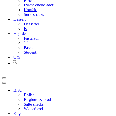
Bolcher
Fyldte chokolader
Konfekt
Søde snacks
Dessert
Desserter
Is
Højtider
Fastelavn
Jul
Påske
Student
Om
Navigation
menu
Navigation
menu
Brød
Boller
Rugbrød & brød
Salte snacks
Wienerbrød
Kage