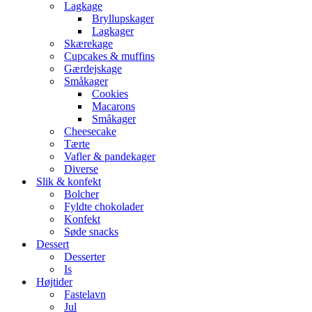
Lagkage
Bryllupskager
Lagkager
Skærekage
Cupcakes & muffins
Gærdejskage
Småkager
Cookies
Macarons
Småkager
Cheesecake
Tærte
Vafler & pandekager
Diverse
Slik & konfekt
Bolcher
Fyldte chokolader
Konfekt
Søde snacks
Dessert
Desserter
Is
Højtider
Fastelavn
Jul