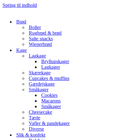
Spring til indhold
Brød
Boller
Rugbrød & brød
Salte snacks
Wienerbrød
Kage
Lagkage
Bryllupskager
Lagkager
Skærekage
Cupcakes & muffins
Gærdejskage
Småkager
Cookies
Macarons
Småkager
Cheesecake
Tærte
Vafler & pandekager
Diverse
Slik & konfekt